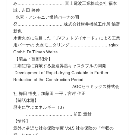
み…………………………… 富士電波工業株式会社 福本
誠，吉田 將伸
水素・アンモニア燃焼バーナの開
発……………………………株式会社横井機械工作所 鸙野
新也
水素火炎に注目した「UVフォトダイオード」による工業
用バーナの 火炎モニタリング……………………… sglux
GmbH Dr.Tilman Weiss
【製品・技術紹介】
工期短縮に貢献する急速昇温キャスタブルの開発
Development of Rapid-drying Castable to Further
Reduction of the Construction Period.
……………………………AGCセラミックス株式会
社 梅田 悟史，加藤田 一平，宮岸 佳正
【閑話休題】
歴史に学ぶエネルギー（3）
…………………………… 前田 章雄
【情報】
意外と身近な社会保険制度 Vol.5 社会保険の「年収の