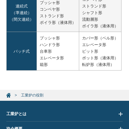
プッシャ形
連続式
ストランド形
コンベヤ形
（準連続）
シャフト形
ストランド形
（間欠連続）
流動層形
ボイラ形（液体用）
ボイラ形（液体用）
プッシャ形
カバー形（ベル形）
ハンドラ形
エレベータ形
バッチ式
台車形
ピット形
エレベータ形
ポット形（液体用）
箱形
転炉形（液体用）
工業炉の役割
工業炉とは
協会概要