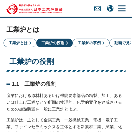
工業炉とは
工業炉とは
工業炉の役割
工業炉の事例
動画で見
工業炉の役割
1.1 工業炉の役割
産業における原材料あるいは機能要素部品の精製、加工、ある
いは仕上げ工程などで所期の物理的、化学的変化を達成させる
ための加熱装置を一般に工業炉とよぶ。
工業炉は、主として金属工業、一般機械工業、電機・電子工
業、ファインセラミックスを主体とする新素材工業、窯業、化