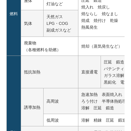
圧延 鍛造
液体
灯油など
焼入れ 焼戻し
燃料
焼ならし 焼なまし
天然ガス
焼成 焼付け 乾燥
気体
LPG・COG
熱風発生
副成ガスなど
廃棄物
焼却（蒸気発生など）
（各種燃料を助燃）
圧延 鍛造
パテンティン
抵抗加熱
直接通電
ガラス溶解 
黒鉛化 電気
急速加熱 表面焼入れ
高周波
ろう付け 半導体熱処理
誘導加熱
溶解 圧延 鍛造
低周波
溶解 精錬 圧延 鍛造