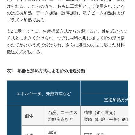
けられる。これらのうち、おもに工業炉として使用されている
のは抵抗加熱、アーク加熱、誘導加熱、電子ビーム加熱および
プラズマ加熱である。
表2に示すように、生産操業方式から分類すると、連続式とバッ
チ式とに大きく分けられ、つぎに材料の形に従って炉の形は横
かたてかという点で分けられ、さらに処理の方法に応じた材料
搬送方式が決まる。
表1 熱源と加熱方式による炉の用途分類
エネルギー源、発熱方式など
直接加熱方式
石炭、コークス
精練（鉱石還元）
個体
溶解炭素など
製鋼（転炉・平炉）鍛造
重油