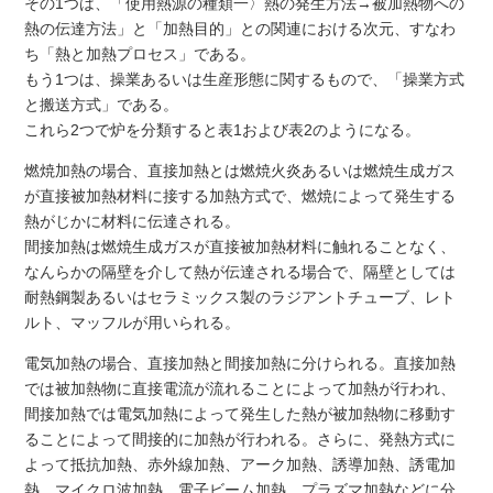
その1つは、「使用熱源の種類一〉熱の発生方法→被加熱物への
熱の伝達方法」と「加熱目的」との関連における次元、すなわ
ち「熱と加熱プロセス」である。
もう1つは、操業あるいは生産形態に関するもので、「操業方式
と搬送方式」である。
これら2つで炉を分類すると表1および表2のようになる。
燃焼加熱の場合、直接加熱とは燃焼火炎あるいは燃焼生成ガス
が直接被加熱材料に接する加熱方式で、燃焼によって発生する
熱がじかに材料に伝達される。
間接加熱は燃焼生成ガスが直接被加熱材料に触れることなく、
なんらかの隔壁を介して熱が伝達される場合で、隔壁としては
耐熱鋼製あるいはセラミックス製のラジアントチューブ、レト
ルト、マッフルが用いられる。
電気加熱の場合、直接加熱と間接加熱に分けられる。直接加熱
では被加熱物に直接電流が流れることによって加熱が行われ、
間接加熱では電気加熱によって発生した熱が被加熱物に移動す
ることによって間接的に加熱が行われる。さらに、発熱方式に
よって抵抗加熱、赤外線加熱、アーク加熱、誘導加熱、誘電加
熱、マイクロ波加熱、電子ビーム加熱、プラズマ加熱などに分