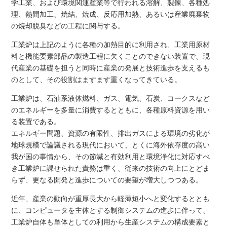
学工業、および環境関連産業等で行われる溶解、製錬、各種処
理、熱間加工、焼結、焼成、反応用加熱、あるいは産業廃棄物
の焼却脱臭などの工程に関与する。
工業炉は上記のように各種の加熱目的に利用され、工業用原材
料と機能要素部品の製造工程に欠くことのできない装置で、現
代産業の基礎を担うと同時に産業の発展と技術進歩を支えるも
のとして、その役割はますます重くなってきている。
工業炉は、石油系液体燃料、ガス、電気、石炭、コークスなど
のエネルギーを多量に消費するとともに、各種原料資源を用い
る装置である。
エネルギー問題、資源の有限性、排出ガスによる環境の劣化が
地球規模で論議される現代において、とくに海外依存度の高い
我が国の事情から、その節減と有効利用と環境浄化に対応すべ
き工業炉に課せられた責務は重く、従来の技術の向上にとどま
らず、更なる開発と進歩についての要望が増大しつつある。
近年、産業の動向が重厚長大から軽薄短小へと変化するととも
に、コンピュータを主体とする制御システムの進歩に伴って、
工業炉自体も単体としての利用から生産システムの構成要素と