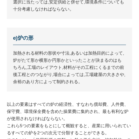
選択に当たっては,安定供給と併せて,環境条件についても
十分考慮しなければならない。
e)炉の形
加熱される材料の形状や寸法,あるいは加熱目的によって,
炉がたて形か横形か円形かといったことが決まるのはも
ちろん,工場のレイアウト,材料がその工程にくるまでの前
後工程とのつながり,場合によっては,工場建屋の大きさや,
余裕のあり方によって制約される。
以上の要素はすべての炉の経済性、すなわち償却費、人件費、
保守費、環境保全費を含めた操業費に集約され、最も有利な炉
が使用されなければならない。
これら5つの要素をもとにして概観すると、産業に用いられてい
るすべての炉を2つの次元で分類することができる。