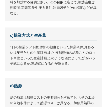
料を加熱する目的は多い。その目的に応じて,加熱温度,加
熱時間,雰囲気条件,圧力条件,制御因子とその精度などが異
なる。
c)操業方式と生産量
1日の操業シフト数,休炉の頻度といった操業条件,月ある
いは年当たりの生産計画,また,被加熱物の品種ごとのロッ
ト単位といった生産計画,このような値によって,炉がバッ
チ式になるか,連続式になるかが決まる。
d)熱源
炉の熱源は加熱コストの主要部分を占めており,その工場
の立地条件によって熱源コストは異なる。加熱用熱源の