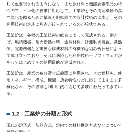
して重要視されるようになり、また原材料と機能要素部品の特
性のファイン化の要求に対応して、工業炉とその周辺機器の高
性能化を図るために構造と制御面での設計技術の進歩と、その
利用技術の進歩に焦点が絞られているのが現状である。
工業炉は、各種の工業技術の総合によって完成される。例え
ば、燃焼機器、耐火断熱材料、金属材料、計測制御装置、発熱
体、電源機器など重要な構成材料の有機的な組み合わせによっ
て成り立っており、それに適応した利用技術一ソフトウェアが
あってはじめてその使用目的が達成される。
工業炉は、産業の各分野で広範囲に利用され、その種類も、使
用エネルギー、構成、機能、所要特性などに応じてますます多
様化され、その役割も利用目的に応じて多岐にわたってきてい
る。
1.2 工業炉の分類と形式
現代の炉形式、加熱方式、炉内での材料搬送方式などについて