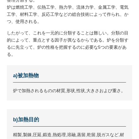
整理分類する。
炉は燃焼工学、伝熱工学、熱力学、流体力学、金属工学、電気
工学、材料工学、反応工学などの総合技術によって作られ、か
つ、使用される。
したがって、これを一元的に分類することは難しい。分類の目
的によって、重点とする因子が異なるからである。炉を分類す
るに先立って、炉の性格を把握するのに必要な5つの要素があ
る。
a)被加熱物
炉で加熱されるものの材質,形状,性状,大きさおよび重さ。
b)加熱目的
精製,製錬,圧延,鍛造,熱処理,溶融,蒸留,乾留,脱ガスなど,材