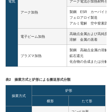
電気
アーク電流が加熱材料を流
製鋼 ESR カーバイド製
アーク加熱
フェロアロイ製造
アルミ電解 空中窒素固定
高融点金属および高純度合
電子ビーム加熱
溶解 金属の蒸着
製鋼 高融点金属の溶解
プラズマ加熱
鉱石還元
化合物の合成または分解ガ
表2 操業方式と炉形による搬送形式分類
炉形
操業方式
横形
たて形
コンベヤ形