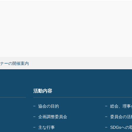
ミナーの開催案内
活動内容
協会の目的
総会、理事
企画調整委員会
委員会の活
主な行事
SDGsへの