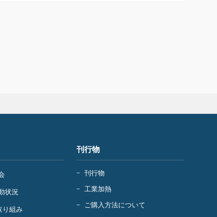
刊行物
刊行物
会
工業加熱
動状況
ご購入方法について
取り組み