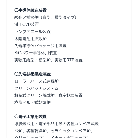
◯半導体製造装置
酸化／拡散炉（縦型、横型タイプ）
減圧CVD装置、
ランプアニール装置
太陽電池用拡散炉
先端半導体パッケージ用装置
SiCパワー半導体用装置
実験用縦型／横型炉、実験用RTP装置
◯先端技術製造装置
ローラーハース式連続炉
クリーンバッチシステム
枚葉式クリーン焼成炉、真空乾燥装置
樹脂ベルト式乾燥炉
◯電子工業用装置
厚膜焼成用・電子部品用等の各種コンベア式焼
成炉、各種乾燥炉、セラミックコンベア炉、
クリーンオーブン、イナートガスオーブン、