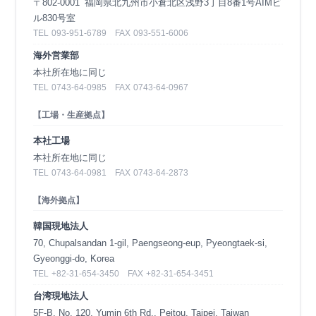
〒802-0001
福岡県北九州市小倉北区浅野3丁目8番1号AIMビ
ル830号室
TEL
093-951-6789
FAX
093-551-6006
海外営業部
本社所在地に同じ
TEL
0743-64-0985
FAX
0743-64-0967
【工場・生産拠点】
本社工場
本社所在地に同じ
TEL
0743-64-0981
FAX
0743-64-2873
【海外拠点】
韓国現地法人
70, Chupalsandan 1-gil, Paengseong-eup, Pyeongtaek-si,
Gyeonggi-do, Korea
TEL
+82-31-654-3450
FAX
+82-31-654-3451
台湾現地法人
5F-B, No. 120, Yumin 6th Rd., Peitou, Taipei, Taiwan