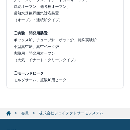
連続オーブン、他各種オーブン、
過熱水蒸気雰囲気対応装置
（オーブン・連続炉タイプ）
◯実験・開発用装置
ボックス炉、チューブ炉、ポット炉、特殊実験炉
小型真空炉、真空ベーク炉
実験用・開発用オーブン
（大気・イナート・クリーンタイプ）
◯モールドヒータ
モルダサーム、拡散炉用ヒータ
会員
株式会社ジェイテクトサーモシステム