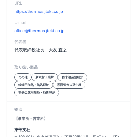
URL
https://thermos.jtekt.co.jp
E-mail
office@thermos.jtekt.co.jp
代表者
代表取締役社長 大友 直之
取り扱い製品
その他
新素材工業炉
粉末冶金焼結炉
鉄鋼用加熱・熱処理炉
雰囲気ガス発生機
非鉄金属用加熱・熱処理炉
拠点
【事業所・営業所】
東部支社