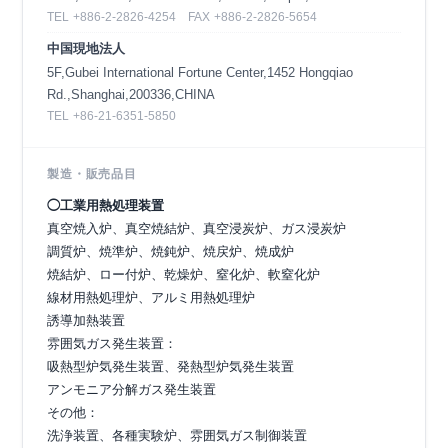
TEL
+886-2-2826-4254
FAX
+886-2-2826-5654
中国現地法人
5F,Gubei International Fortune Center,1452 Hongqiao
Rd.,Shanghai,200336,CHINA
TEL
+86-21-6351-5850
製造・販売品目
◯工業用熱処理装置
真空焼入炉、真空焼結炉、真空浸炭炉、ガス浸炭炉
調質炉、焼準炉、焼鈍炉、焼戻炉、焼成炉
焼結炉、ロー付炉、乾燥炉、窒化炉、軟窒化炉
線材用熱処理炉、アルミ用熱処理炉
誘導加熱装置
雰囲気ガス発生装置：
吸熱型炉気発生装置、発熱型炉気発生装置
アンモニア分解ガス発生装置
その他：
洗浄装置、各種実験炉、雰囲気ガス制御装置