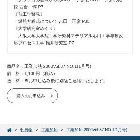
較 西台 惇 P7
〔熱工学瞥見〕
・燃焼方程式について 吉田 正彦 P35
〔大学研究室めぐり〕
・大阪大学大学院工学研究科マテリアル応用工学専攻反
応プロセス工学 碓井研究室 P7
商品名：工業加熱 2000Vol.37 NO.1(1月号)
価 格：1,100円（税込）
送 料：※お申し込み後に別途ご連絡いたします。
購入のお申込み
刊行物
工業加熱
工業加熱 2000Vol.37 NO.1(1月号)