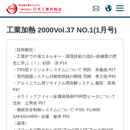
工業加熱 2000Vol.37 NO.1(1月号)
〔技術解説〕
・工業炉での省エネルギー・環境技術の流れ−鉄鋼業の歴
史に学ぶ（Ⅰ） 杉田 清 P16
・TRS型トリジェネシステムについて 岡田 幸義他 P27
・管内脱脂システム付銅管焼鈍の開発 宮嶋 孝士他 P40
・アルミニウム屑リサイクル用溶解システム 服部 英美
P47
・セラミックファイバ金属発熱体PISR型ヒータについて
北村 公男他 P57
・燃焼安全制御システムについて−FSG: FLAME
SAFEGUARD− 佐藤 敏幸 P65
〔論壇〕
・フリッカの観点からのACアーク炉とDCアーク炉の比