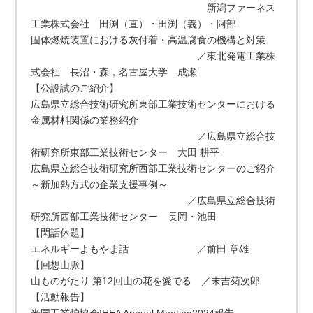
新潟ファーネス
工業株式会社 田渕（直）・田渕（義）・阿部
固体燃焼装置における灰付着・高温腐食の機構と対策
／東北発電工業株
式会社 長沼・森，名古屋大学 成瀬
【公設試のご紹介】
広島県立総合技術研究所東部工業技術センターにおける
金属材料関係の業務紹介
／広島県立総合技
術研究所東部工業技術センター 大田 耕平
広島県立総合技術研究所西部工業技術センターのご紹介
～新加熱方式の企業支援事例～
／広島県立総合技術
研究所西部工業技術センター 長岡・池田
【閑話休題】
エネルギーよもやま話 ／前田 章雄
【回想山脈】
山ものがたり 第12回山の花を愛でる ／末吉菊次郎
【活動報告】