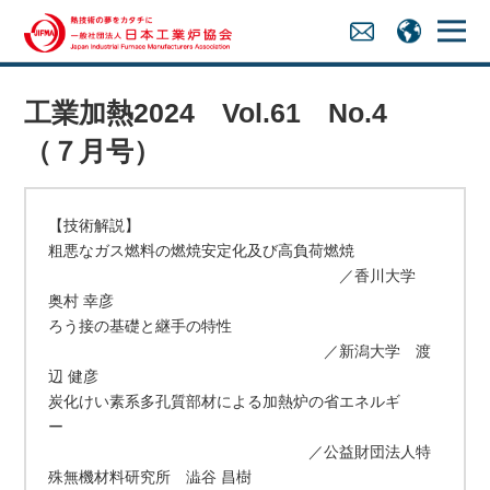
工業加熱2024 Vol.61 No.4
（７月号）
【技術解説】
粗悪なガス燃料の燃焼安定化及び高負荷燃焼
／香川大学
奥村 幸彦
ろう接の基礎と継手の特性
／新潟大学 渡
辺 健彦
炭化けい素系多孔質部材による加熱炉の省エネルギ
ー
／公益財団法人特
殊無機材料研究所 澁谷 昌樹