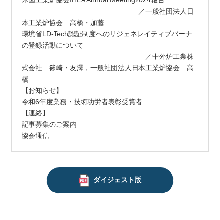
米国工業炉協会IHEA Annual Meeting2024報告
／一般社団法人日
本工業炉協会 高橋・加藤
環境省LD-Tech認証制度へのリジェネレイティブバーナ
の登録活動について
／中外炉工業株
式会社 篠崎・友澤，一般社団法人日本工業炉協会 高
橋
【お知らせ】
令和6年度業務・技術功労者表彰受賞者
【連絡】
記事募集のご案内
協会通信
ダイジェスト版