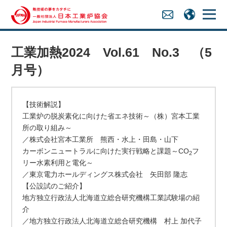
工業加熱2024 Vol.61 No.3 （5
月号）
【技術解説】
工業炉の脱炭素化に向けた省エネ技術～（株）宮本工業
所の取り組み～
／株式会社宮本工業所 熊西・水上・田島・山下
カーボンニュートラルに向けた実行戦略と課題～CO
フ
2
リー水素利用と電化～
／東京電力ホールディングス株式会社 矢田部 隆志
【公設試のご紹介】
地方独立行政法人北海道立総合研究機構工業試験場の紹
介
／地方独立行政法人北海道立総合研究機構 村上 加代子