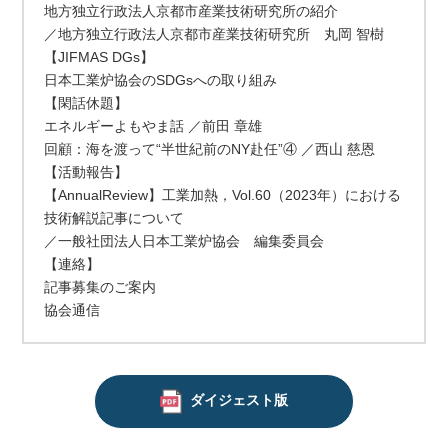
地方独立行政法人京都市産業技術研究所の紹介
／地方独立行政法人京都市産業技術研究所 丸岡 智樹
【JIFMAS DGs】
日本工業炉協会のSDGsへの取り組み
【閑話休題】
エネルギーよもやま話 ／前田 章雄
回顧：海を渡って“半世紀前のNY赴任”④ ／西山 慈恩
【活動報告】
【AnnualReview】工業加熱，Vol.60（2023年）における
技術解説記事について
／一般社団法人日本工業炉協会 編集委員会
【連絡】
記事募集のご案内
協会通信
ダイジェスト版