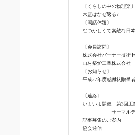
〔
くらしの中の物理楽
木霊は
〔閑話休題〕
むつかしく
〔
会員訪問
〕
株式会社バーナー技術
山村築炉工業株式会社
〔
お知らせ
〕
平成27年度感謝状贈呈
〔
連絡
〕
いよいよ開催 第3回工
サーマルテ
記事募集のご案内
協会通信