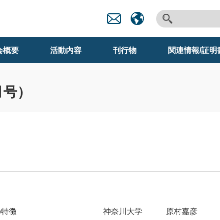
会概要
活動内容
刊行物
関連情報/証明
9月号）
の特徴
神奈
川
大学 原村嘉彦