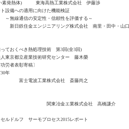
けい素発熱体) 東海高熱工業株式会社 伊藤渉
ント設備への適用に向けた機能検証
～無線通信の安定性・信頼性を評価する～
新日鉄住金エンジニアリング株式会社 南里・田中・山
っておくべき熱処理技術 第3回(全3回)
法人東京都立産業技術研究センター 藤木榮
術功労者表彰寄稿〕
30年
富士電波工業株式会社 斎藤尚之
ついて 関東冶金エ業株式会社 高橋謙介
セルドルフ サーモプロセス2015レポート