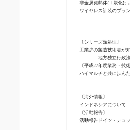
非金属発熱体(Ⅰ炭化
ワイヤレス計装のプラ
〔シリーズ熱処理〕
工業炉の製造技術者が知
地方独立行政
〔平成27年度業務・技
ハイマルチと共に歩んだ
〔海外情報〕
インドネシアに
〔
活動報告
〕
活動報告ドイツ・デュッ