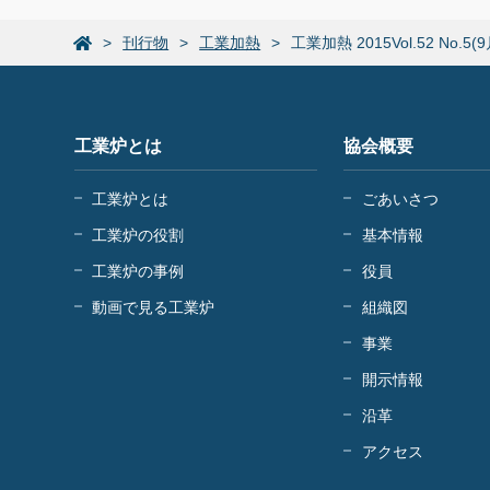
刊行物
工業加熱
工業加熱 2015Vol.52 No.5
工業炉とは
協会概要
工業炉とは
ごあいさつ
工業炉の役割
基本情報
工業炉の事例
役員
動画で見る工業炉
組織図
事業
開示情報
沿革
アクセス