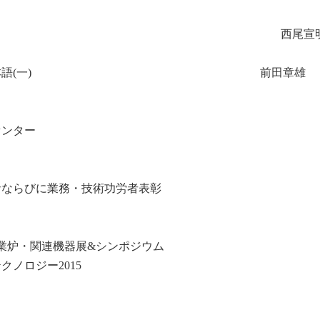
〕
なぜ返る? 西尾宣
て素敵な日本語(一) 前田章雄
センター
者ならびに業務・技術功労者表彰
業炉・関連機器展&シンポジウム
クノロジー2015